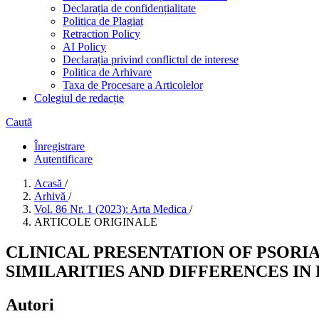
Declarația de confidențialitate
Politica de Plagiat
Retraction Policy
AI Policy
Declarația privind conflictul de interese
Politica de Arhivare
Taxa de Procesare a Articolelor
Colegiul de redacție
Caută
Înregistrare
Autentificare
Acasă
/
Arhivă
/
Vol. 86 Nr. 1 (2023): Arta Medica
/
ARTICOLE ORIGINALE
CLINICAL PRESENTATION OF PSORIA
SIMILARITIES AND DIFFERENCES IN
Autori