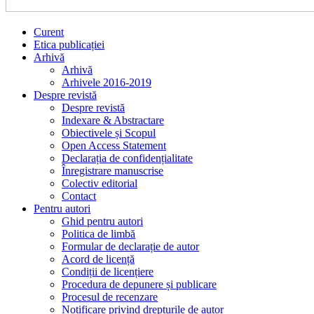
Curent
Etica publicației
Arhivă
Arhivă
Arhivele 2016-2019
Despre revistă
Despre revistă
Indexare & Abstractare
Obiectivele și Scopul
Open Access Statement
Declarația de confidențialitate
Înregistrare manuscrise
Colectiv editorial
Contact
Pentru autori
Ghid pentru autori
Politica de limbă
Formular de declarație de autor
Acord de licență
Condiții de licențiere
Procedura de depunere și publicare
Procesul de recenzare
Notificare privind drepturile de autor