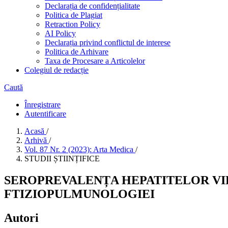
Declarația de confidențialitate
Politica de Plagiat
Retraction Policy
AI Policy
Declarația privind conflictul de interese
Politica de Arhivare
Taxa de Procesare a Articolelor
Colegiul de redacție
Caută
Înregistrare
Autentificare
Acasă
/
Arhivă
/
Vol. 87 Nr. 2 (2023): Arta Medica
/
STUDII ȘTIINȚIFICE
SEROPREVALENȚA HEPATITELOR VIR
FTIZIOPULMUNOLOGIEI
Autori