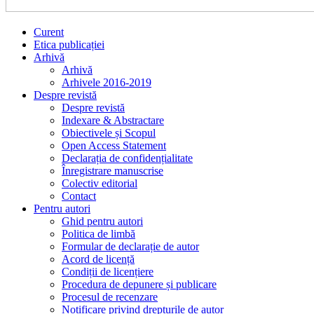
Curent
Etica publicației
Arhivă
Arhivă
Arhivele 2016-2019
Despre revistă
Despre revistă
Indexare & Abstractare
Obiectivele și Scopul
Open Access Statement
Declarația de confidențialitate
Înregistrare manuscrise
Colectiv editorial
Contact
Pentru autori
Ghid pentru autori
Politica de limbă
Formular de declarație de autor
Acord de licență
Condiții de licențiere
Procedura de depunere și publicare
Procesul de recenzare
Notificare privind drepturile de autor