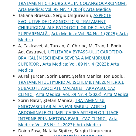
TRATAMENT CHIRURGICAL ÎN COLANGIOCARCINOM
,
Arta Medica: Vol. 93 Nr. 4 (2024): Arta Medica
Tatiana Braescu, Sergiu Ungureanu,
ASPECTE
EVOLUTIVE DE DIAGNOSTIC ȘI TRATAMENT
CHIRURGICAL ALE PATOLOGIILOR DE GLANDĂ
SUPRARENALĂ
,
Arta Medica: Vol. 94 Nr. 1 (2025): Arta
Medica
A. Castraveț, A. Țurcan, C. Chiriac, M. Tran, I. Bodiu,
Ad. Castraveț,
UTILIZAREA BYPASS-ULUI CAROTIDO-
BRAHIAL ÎN ISCHEMIA SEVERĂ A MEMBRULUI
SUPERIOR
,
Arta Medica: Vol. 89 Nr. 4 (2023): Arta
Medica
Aurel Țurcan, Sorin Barat, Ștefan Manica, Ion Bodiu,
TRATAMENTUL HYBRID AL ISCHEMIEI MEZENTERICE
SUBACUTE ASOCIATE MALADIEI TAKAYASU. CAZ
CLINIC
,
Arta Medica: Vol. 89 Nr. 4 (2023): Arta Medica
Sorin Barat, Ștefan Manica,
TRATAMENTUL
ENDOVASCULAR AL ANEVRISMULUI AORTEI
ABDOMINALE CU IMPLICAREA ARTERELOR ILIACE
INTERNE PRIN METODA EVAR - CAZ CLINIC
,
Arta
Medica: Vol. 86 Nr. 1 (2023): Arta Medica
Doina Fosa, Natalia Șipitco, Sergiu Ungureanu,