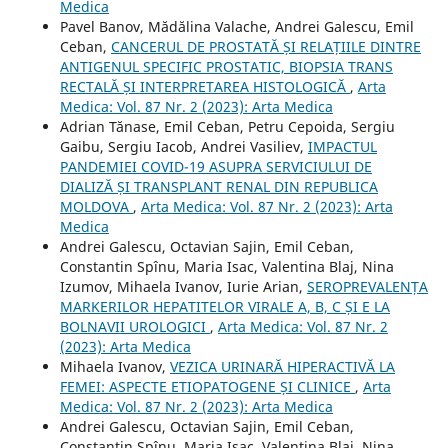
Medica
Pavel Banov, Mădălina Valache, Andrei Galescu, Emil
Ceban,
CANCERUL DE PROSTATĂ ȘI RELAȚIILE DINTRE
ANTIGENUL SPECIFIC PROSTATIC, BIOPSIA TRANS
RECTALĂ ȘI INTERPRETAREA HISTOLOGICĂ
,
Arta
Medica: Vol. 87 Nr. 2 (2023): Arta Medica
Adrian Tănase, Emil Ceban, Petru Cepoida, Sergiu
Gaibu, Sergiu Iacob, Andrei Vasiliev,
IMPACTUL
PANDEMIEI COVID-19 ASUPRA SERVICIULUI DE
DIALIZĂ ȘI TRANSPLANT RENAL DIN REPUBLICA
MOLDOVA
,
Arta Medica: Vol. 87 Nr. 2 (2023): Arta
Medica
Andrei Galescu, Octavian Sajin, Emil Ceban,
Constantin Spînu, Maria Isac, Valentina Blaj, Nina
Izumov, Mihaela Ivanov, Iurie Arian,
SEROPREVALENȚA
MARKERILOR HEPATITELOR VIRALE A, B, C ȘI E LA
BOLNAVII UROLOGICI
,
Arta Medica: Vol. 87 Nr. 2
(2023): Arta Medica
Mihaela Ivanov,
VEZICA URINARĂ HIPERACTIVĂ LA
FEMEI: ASPECTE ETIOPATOGENE ȘI CLINICE
,
Arta
Medica: Vol. 87 Nr. 2 (2023): Arta Medica
Andrei Galescu, Octavian Sajin, Emil Ceban,
Constantin Spînu, Maria Isac, Valentina Blaj, Nina