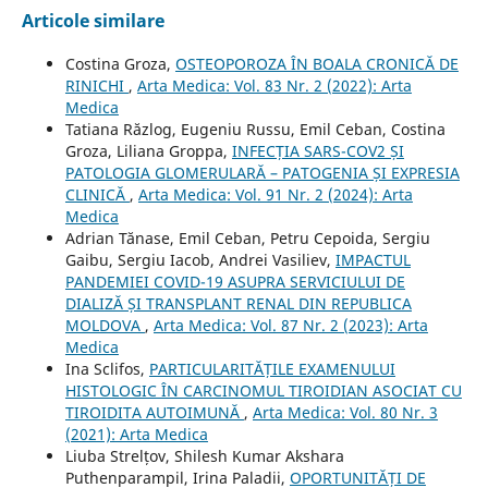
Articole similare
Costina Groza,
OSTEOPOROZA ÎN BOALA CRONICĂ DE
RINICHI
,
Arta Medica: Vol. 83 Nr. 2 (2022): Arta
Medica
Tatiana Răzlog, Eugeniu Russu, Emil Ceban, Costina
Groza, Liliana Groppa,
INFECȚIA SARS-COV2 ȘI
PATOLOGIA GLOMERULARĂ – PATOGENIA ȘI EXPRESIA
CLINICĂ
,
Arta Medica: Vol. 91 Nr. 2 (2024): Arta
Medica
Adrian Tănase, Emil Ceban, Petru Cepoida, Sergiu
Gaibu, Sergiu Iacob, Andrei Vasiliev,
IMPACTUL
PANDEMIEI COVID-19 ASUPRA SERVICIULUI DE
DIALIZĂ ȘI TRANSPLANT RENAL DIN REPUBLICA
MOLDOVA
,
Arta Medica: Vol. 87 Nr. 2 (2023): Arta
Medica
Ina Sclifos,
PARTICULARITĂȚILE EXAMENULUI
HISTOLOGIC ÎN CARCINOMUL TIROIDIAN ASOCIAT CU
TIROIDITA AUTOIMUNĂ
,
Arta Medica: Vol. 80 Nr. 3
(2021): Arta Medica
Liuba Strelțov, Shilesh Kumar Akshara
Puthenparampil, Irina Paladii,
OPORTUNITĂȚI DE