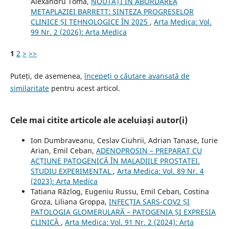
Alexandru Toma,
NOUTĂȚI ÎN ABORDAREA
METAPLAZIEI BARRETT: SINTEZA PROGRESELOR
CLINICE ȘI TEHNOLOGICE ÎN 2025
,
Arta Medica: Vol.
99 Nr. 2 (2026): Arta Medica
1
2
>
>>
Puteți, de asemenea,
începeți o căutare avansată de
similaritate
pentru acest articol.
Cele mai citite articole ale aceluiași autor(i)
Ion Dumbraveanu, Ceslav Ciuhrii, Adrian Tanase, Iurie
Arian, Emil Ceban,
ADENOPROSIN – PREPARAT CU
ACȚIUNE PATOGENICĂ ÎN MALADIILE PROSTATEI.
STUDIU EXPERIMENTAL
,
Arta Medica: Vol. 89 Nr. 4
(2023): Arta Medica
Tatiana Răzlog, Eugeniu Russu, Emil Ceban, Costina
Groza, Liliana Groppa,
INFECȚIA SARS-COV2 ȘI
PATOLOGIA GLOMERULARĂ – PATOGENIA ȘI EXPRESIA
CLINICĂ
,
Arta Medica: Vol. 91 Nr. 2 (2024): Arta