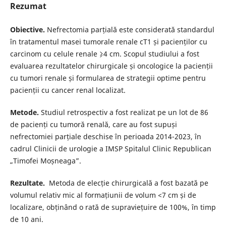
Rezumat
Obiective.
Nefrectomia parțială este considerată standardul
în tratamentul masei tumorale renale cT1 și pacienților cu
carcinom cu celule renale ⩾4 cm. Scopul studiului a fost
evaluarea rezultatelor chirurgicale și oncologice la pacienții
cu tumori renale și formularea de strategii optime pentru
pacienții cu cancer renal localizat.
Metode.
Studiul retrospectiv a fost realizat pe un lot de 86
de pacienți cu tumoră renală, care au fost supuși
nefrectomiei parțiale deschise în perioada 2014-2023, în
cadrul Clinicii de urologie a IMSP Spitalul Clinic Republican
„Timofei Moșneaga”.
Rezultate.
Metoda de elecție chirurgicală a fost bazată pe
volumul relativ mic al formațiunii de volum <7 cm și de
localizare, obținând o rată de supraviețuire de 100%, în timp
de 10 ani.