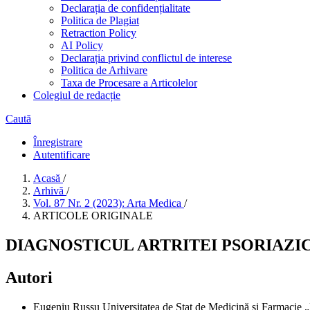
Declarația de confidențialitate
Politica de Plagiat
Retraction Policy
AI Policy
Declarația privind conflictul de interese
Politica de Arhivare
Taxa de Procesare a Articolelor
Colegiul de redacție
Caută
Înregistrare
Autentificare
Acasă
/
Arhivă
/
Vol. 87 Nr. 2 (2023): Arta Medica
/
ARTICOLE ORIGINALE
DIAGNOSTICUL ARTRITEI PSORIAZI
Autori
Eugeniu Russu
Universitatea de Stat de Medicină și Farmacie