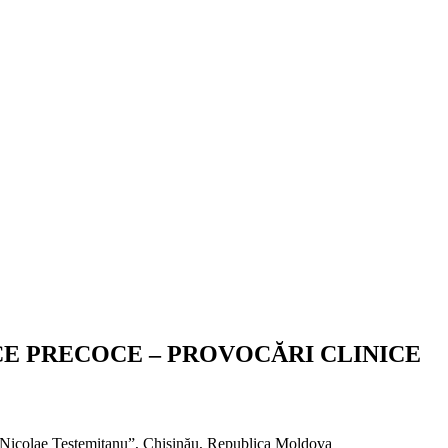
CE PRECOCE – PROVOCĂRI CLINICE
 „Nicolae Testemițanu”, Chișinău, Republica Moldova