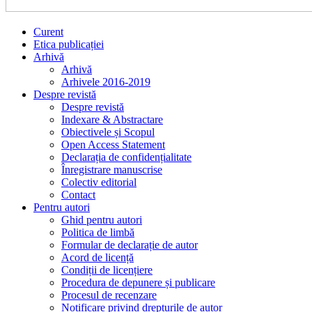
Curent
Etica publicației
Arhivă
Arhivă
Arhivele 2016-2019
Despre revistă
Despre revistă
Indexare & Abstractare
Obiectivele și Scopul
Open Access Statement
Declarația de confidențialitate
Înregistrare manuscrise
Colectiv editorial
Contact
Pentru autori
Ghid pentru autori
Politica de limbă
Formular de declarație de autor
Acord de licență
Condiții de licențiere
Procedura de depunere și publicare
Procesul de recenzare
Notificare privind drepturile de autor