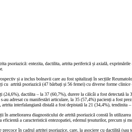
rita psoriazică: entezita, dactilita, artrita periferică și axială, exprimări
r.
trospectiv și a inclus bolnavii care au fost spitalizați în secțiile Reuma
cu artrită psoriazică (47 bărbați și 56 femei) cu diverse forme clinice 
ți (24,6%), dactilita – la 37 (60,7%), durere la călcâi a fost detectată la 
 s-au adresat cu manifestări articulare, la 35 (57,4%) pacienți a fost preze
rtrita interfalangiană distală a fost depistată la 21 (34,4%), tendinita –
ii în ameliorarea diagnosticului de artrită psoriazică constă în utilizar
a eficientă a caracteristicii entezopatiei, edemul țesuturilor, precum și mod
recoce în cadrul artritei psoriazice, care, la asociere cu dactilită (sau ten