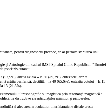
le cutanate, pentru diagnosticul precoce, ce ar permite stabilirea unui
tologie și Artrologie din cadrul IMSP Spitalul Clinic Republican ”Timofei
de psoriazis cutanat.
32 (52,5%), artrita axială – la 30 (49,2%), entezitele, artrita
ntă artrita periferică, dactilită – la 40 (65,6%), entezita cotului – la 11
 la 13 (21,3%).
ea examenului ultrasonografic și imagistica prin rezonanță magnetică a
ificările distructive ale articulațiilor mâinilor și picioarelor.
dinită) și afectarea articulațiilor interfalangiene distale crește