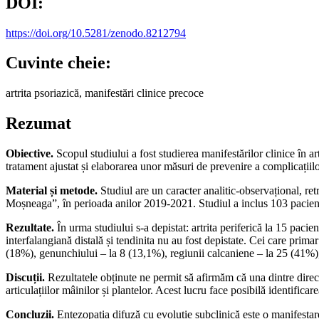
DOI:
https://doi.org/10.5281/zenodo.8212794
Cuvinte cheie:
artrita psoriazică, manifestări clinice precoce
Rezumat
Obiective.
Scopul studiului a fost studierea manifestărilor clinice în art
tratament ajustat și elaborarea unor măsuri de prevenire a complicațiilo
Material și metode.
Studiul are un caracter analitic-observațional, re
Moșneaga”, în perioada anilor 2019-2021. Studiul a inclus 103 pacienți 
Rezultate.
În urma studiului s-a depistat: artrita periferică la 15 pacien
interfalangiană distală și tendinita nu au fost depistate. Cei care primar
(18%), genunchiului – la 8 (13,1%), regiunii calcaniene – la 25 (41%), a
Discuții.
Rezultatele obținute ne permit să afirmăm că una dintre direcț
articulațiilor mâinilor și plantelor. Acest lucru face posibilă identificare
Concluzii.
Entezopatia difuză cu evoluție subclinică este o manifestare p