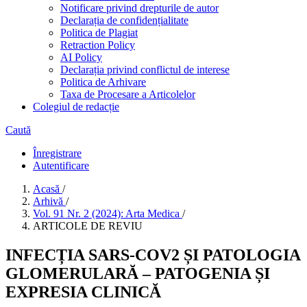
Notificare privind drepturile de autor
Declarația de confidențialitate
Politica de Plagiat
Retraction Policy
AI Policy
Declarația privind conflictul de interese
Politica de Arhivare
Taxa de Procesare a Articolelor
Colegiul de redacție
Caută
Înregistrare
Autentificare
Acasă
/
Arhivă
/
Vol. 91 Nr. 2 (2024): Arta Medica
/
ARTICOLE DE REVIU
INFECȚIA SARS-COV2 ȘI PATOLOGIA
GLOMERULARĂ – PATOGENIA ȘI
EXPRESIA CLINICĂ