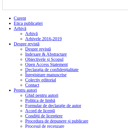
Curent
Etica publicației
Arhivă
Arhivă
Arhivele 2016-2019
Despre revistă
Despre revistă
Indexare & Abstractare
Obiectivele și Scopul
Open Access Statement
Declarația de confidențialitate
Înregistrare manuscrise
Colectiv editorial
Contact
Pentru autori
Ghid pentru autori
Politica de limbă
Formular de declarație de autor
Acord de licență
Condiții de licențiere
Procedura de depunere și publicare
Procesul de recenzare