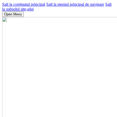
Salt la conținutul principal
Salt la meniul principal de navigare
Salt
la subsolul site-ului
Open Menu