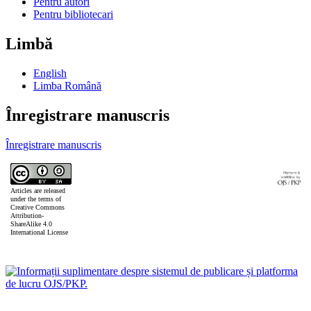
Pentru autori
Pentru bibliotecari
Limbă
English
Limba Română
Înregistrare manuscris
Înregistrare manuscris
Articles are released
under the terms of
Creative Commons
Attribution-
ShareAlike 4.0
International License