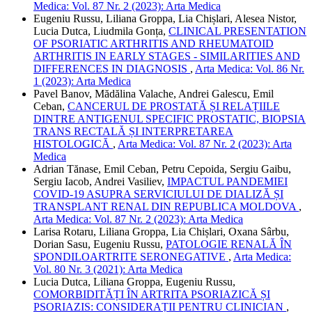
Medica: Vol. 87 Nr. 2 (2023): Arta Medica
Eugeniu Russu, Liliana Groppa, Lia Chișlari, Alesea Nistor,
Lucia Dutca, Liudmila Gonța,
CLINICAL PRESENTATION
OF PSORIATIC ARTHRITIS AND RHEUMATOID
ARTHRITIS IN EARLY STAGES - SIMILARITIES AND
DIFFERENCES IN DIAGNOSIS
,
Arta Medica: Vol. 86 Nr.
1 (2023): Arta Medica
Pavel Banov, Mădălina Valache, Andrei Galescu, Emil
Ceban,
CANCERUL DE PROSTATĂ ȘI RELAȚIILE
DINTRE ANTIGENUL SPECIFIC PROSTATIC, BIOPSIA
TRANS RECTALĂ ȘI INTERPRETAREA
HISTOLOGICĂ
,
Arta Medica: Vol. 87 Nr. 2 (2023): Arta
Medica
Adrian Tănase, Emil Ceban, Petru Cepoida, Sergiu Gaibu,
Sergiu Iacob, Andrei Vasiliev,
IMPACTUL PANDEMIEI
COVID-19 ASUPRA SERVICIULUI DE DIALIZĂ ȘI
TRANSPLANT RENAL DIN REPUBLICA MOLDOVA
,
Arta Medica: Vol. 87 Nr. 2 (2023): Arta Medica
Larisa Rotaru, Liliana Groppa, Lia Chișlari, Oxana Sârbu,
Dorian Sasu, Eugeniu Russu,
PATOLOGIE RENALĂ ÎN
SPONDILOARTRITE SERONEGATIVE
,
Arta Medica:
Vol. 80 Nr. 3 (2021): Arta Medica
Lucia Dutca, Liliana Groppa, Eugeniu Russu,
COMORBIDITĂȚI ÎN ARTRITA PSORIAZICĂ ȘI
PSORIAZIS: CONSIDERAȚII PENTRU CLINICIAN
,