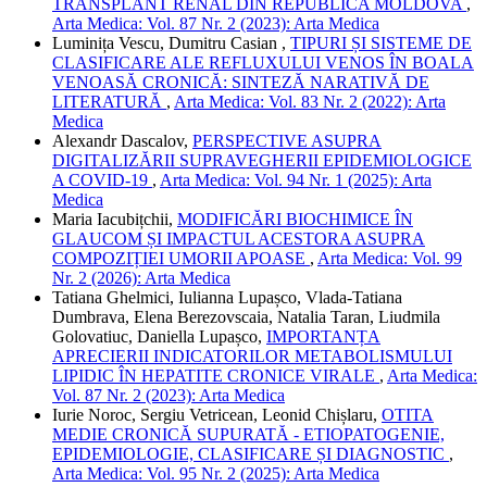
TRANSPLANT RENAL DIN REPUBLICA MOLDOVA
,
Arta Medica: Vol. 87 Nr. 2 (2023): Arta Medica
Luminița Vescu, Dumitru Casian ,
TIPURI ȘI SISTEME DE
CLASIFICARE ALE REFLUXULUI VENOS ÎN BOALA
VENOASĂ CRONICĂ: SINTEZĂ NARATIVĂ DE
LITERATURĂ
,
Arta Medica: Vol. 83 Nr. 2 (2022): Arta
Medica
Alexandr Dascalov,
PERSPECTIVE ASUPRA
DIGITALIZĂRII SUPRAVEGHERII EPIDEMIOLOGICE
A COVID-19
,
Arta Medica: Vol. 94 Nr. 1 (2025): Arta
Medica
Maria Iacubițchii,
MODIFICĂRI BIOCHIMICE ÎN
GLAUCOM ȘI IMPACTUL ACESTORA ASUPRA
COMPOZIȚIEI UMORII APOASE
,
Arta Medica: Vol. 99
Nr. 2 (2026): Arta Medica
Tatiana Ghelmici, Iulianna Lupașco, Vlada-Tatiana
Dumbrava, Elena Berezovscaia, Natalia Taran, Liudmila
Golovatiuc, Daniella Lupașco,
IMPORTANȚA
APRECIERII INDICATORILOR METABOLISMULUI
LIPIDIC ÎN HEPATITE CRONICE VIRALE
,
Arta Medica:
Vol. 87 Nr. 2 (2023): Arta Medica
Iurie Noroc, Sergiu Vetricean, Leonid Chișlaru,
OTITA
MEDIE CRONICĂ SUPURATĂ - ETIOPATOGENIE,
EPIDEMIOLOGIE, CLASIFICARE ȘI DIAGNOSTIC
,
Arta Medica: Vol. 95 Nr. 2 (2025): Arta Medica