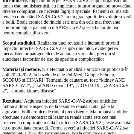
Introducere.
Impactul infecției SARS-CoV2 asupra organismului
uman este multisistemică, cu implicarea tuturor organelor, provocând
diverse complicații ce necesită îngrijiri speciale. Pacienții cu maladii
renale contractând SARS-CoV2 au un grad sporit de evoluție severă
a bolii. Boala cronică de rinichi este una din cele mai frecvente
comorbidități la pacienții cu SARS-CoV2 și este factor de risc
pentru complicații severe.
Scopul studiului.
Realizarea unei revizuiri a literaturii privind
impactul infecției SARS-CoV2 asupra rinichilor, evidențierea
mecanismelor patogenetice de acțiune a virusului, precum și
elucidarea factorilor de risc de apariție a complicațiilor
Material și metode.
S-a efectuat o analiză a articolelor publicate în
anii 2020-2022, în bazele de date PubMed, Google Scholar,
SCOPUS și HINARI. Termenii de căutare au fost: “kidney AND
SARS-CoV2”, „ckd AND covid-19”, „COVID-19”, „SARS-CoV-
2”, „chronic kidney disease”.
Rezultate.
Acțiunea infecției SARS-CoV-2 asupra rinichilor
îmbracă diferite aspecte, de la leziunea renală acută, până la
agravarea bolii cronice de rinichi preexistente. Majoritatea studiilor
efectuate au demonstrat că leziunea renală acută este cea mai
frecventă complicație renală în infecția SARS-CoV2 și este asociată
cu o mortalitate crescută. Forma severă a infecției SARS-CoV2 s-a
determinat la 25% din persoanele cu boala cronică de rinichi