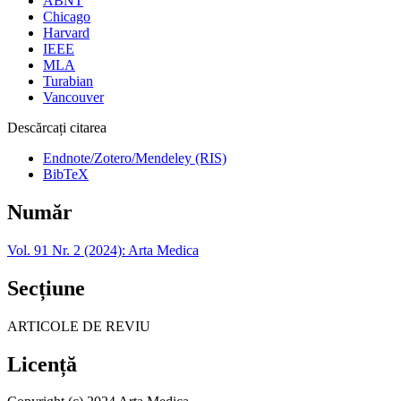
ABNT
Chicago
Harvard
IEEE
MLA
Turabian
Vancouver
Descărcați citarea
Endnote/Zotero/Mendeley (RIS)
BibTeX
Număr
Vol. 91 Nr. 2 (2024): Arta Medica
Secțiune
ARTICOLE DE REVIU
Licență