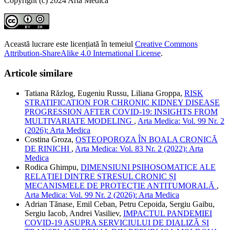
Copyright (c) 2024 Arta Medica
Această lucrare este licențiată în temeiul
Creative Commons
Attribution-ShareAlike 4.0 International License
.
Articole similare
Tatiana Răzlog, Eugeniu Russu, Liliana Groppa,
RISK
STRATIFICATION FOR CHRONIC KIDNEY DISEASE
PROGRESSION AFTER COVID-19: INSIGHTS FROM
MULTIVARIATE MODELING
,
Arta Medica: Vol. 99 Nr. 2
(2026): Arta Medica
Costina Groza,
OSTEOPOROZA ÎN BOALA CRONICĂ
DE RINICHI
,
Arta Medica: Vol. 83 Nr. 2 (2022): Arta
Medica
Rodica Ghimpu,
DIMENSIUNI PSIHOSOMATICE ALE
RELAȚIEI DINTRE STRESUL CRONIC ȘI
MECANISMELE DE PROTECȚIE ANTITUMORALĂ
,
Arta Medica: Vol. 99 Nr. 2 (2026): Arta Medica
Adrian Tănase, Emil Ceban, Petru Cepoida, Sergiu Gaibu,
Sergiu Iacob, Andrei Vasiliev,
IMPACTUL PANDEMIEI
COVID-19 ASUPRA SERVICIULUI DE DIALIZĂ ȘI