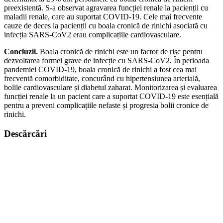
preexistentă. S-a observat agravarea funcției renale la pacienții cu
maladii renale, care au suportat COVID-19. Cele mai frecvente
cauze de deces la pacienții cu boala cronică de rinichi asociată cu
infecția SARS-CoV2 erau complicațiile cardiovasculare.
Concluzii.
Boala cronică de rinichi este un factor de risc pentru
dezvoltarea formei grave de infecție cu SARS-CoV2. În perioada
pandemiei COVID-19, boala cronică de rinichi a fost cea mai
frecventă comorbiditate, concurând cu hipertensiunea arterială,
bolile cardiovasculare și diabetul zaharat. Monitorizarea și evaluarea
funcției renale la un pacient care a suportat COVID-19 este esențială
pentru a preveni complicațiile nefaste și progresia bolii cronice de
rinichi.
Descărcări