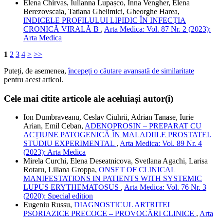
Elena Chirvas, Iulianna Lupașco, Inna Vengher, Elena
Berezovscaia, Tatiana Ghelimici, Gheorghe Harea,
INDICELE PROFILULUI LIPIDIC ÎN INFECȚIA
CRONICĂ VIRALĂ B
,
Arta Medica: Vol. 87 Nr. 2 (2023):
Arta Medica
1
2
3
4
>
>>
Puteți, de asemenea,
începeți o căutare avansată de similaritate
pentru acest articol.
Cele mai citite articole ale aceluiași autor(i)
Ion Dumbraveanu, Ceslav Ciuhrii, Adrian Tanase, Iurie
Arian, Emil Ceban,
ADENOPROSIN – PREPARAT CU
ACȚIUNE PATOGENICĂ ÎN MALADIILE PROSTATEI.
STUDIU EXPERIMENTAL
,
Arta Medica: Vol. 89 Nr. 4
(2023): Arta Medica
Mirela Curchi, Elena Deseatnicova, Svetlana Agachi, Larisa
Rotaru, Liliana Groppa,
ONSET OF CLINICAL
MANIFESTATIONS IN PATIENTS WITH SYSTEMIC
LUPUS ERYTHEMATOSUS
,
Arta Medica: Vol. 76 Nr. 3
(2020): Special edition
Eugeniu Russu,
DIAGNOSTICUL ARTRITEI
PSORIAZICE PRECOCE – PROVOCĂRI CLINICE
,
Arta