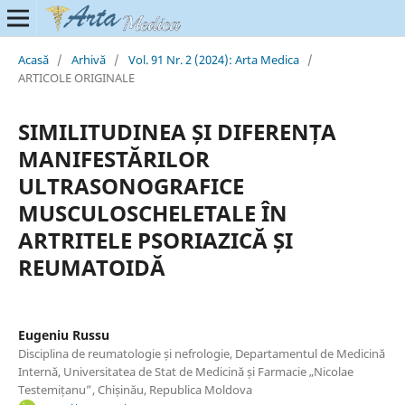
Acasă
/
Arhivă
/
Vol. 91 Nr. 2 (2024): Arta Medica
/
ARTICOLE ORIGINALE
SIMILITUDINEA ȘI DIFERENȚA
MANIFESTĂRILOR
ULTRASONOGRAFICE
MUSCULOSCHELETALE ÎN
ARTRITELE PSORIAZICĂ ȘI
REUMATOIDĂ
Eugeniu Russu
Disciplina de reumatologie și nefrologie, Departamentul de Medicină
Internă, Universitatea de Stat de Medicină și Farmacie „Nicolae
Testemițanu”, Chișinău, Republica Moldova