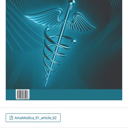
ArtaMedica_91_article_02