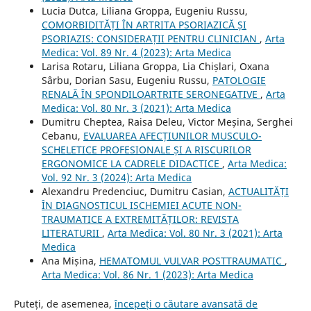
Lucia Dutca, Liliana Groppa, Eugeniu Russu,
COMORBIDITĂȚI ÎN ARTRITA PSORIAZICĂ ȘI
PSORIAZIS: CONSIDERAȚII PENTRU CLINICIAN
,
Arta
Medica: Vol. 89 Nr. 4 (2023): Arta Medica
Larisa Rotaru, Liliana Groppa, Lia Chișlari, Oxana
Sârbu, Dorian Sasu, Eugeniu Russu,
PATOLOGIE
RENALĂ ÎN SPONDILOARTRITE SERONEGATIVE
,
Arta
Medica: Vol. 80 Nr. 3 (2021): Arta Medica
Dumitru Cheptea, Raisa Deleu, Victor Meșina, Serghei
Cebanu,
EVALUAREA AFECȚIUNILOR MUSCULO-
SCHELETICE PROFESIONALE ȘI A RISCURILOR
ERGONOMICE LA CADRELE DIDACTICE
,
Arta Medica:
Vol. 92 Nr. 3 (2024): Arta Medica
Alexandru Predenciuc, Dumitru Casian,
ACTUALITĂȚI
ÎN DIAGNOSTICUL ISCHEMIEI ACUTE NON-
TRAUMATICE A EXTREMITĂȚILOR: REVISTA
LITERATURII
,
Arta Medica: Vol. 80 Nr. 3 (2021): Arta
Medica
Ana Mișina,
HEMATOMUL VULVAR POSTTRAUMATIC
,
Arta Medica: Vol. 86 Nr. 1 (2023): Arta Medica
Puteți, de asemenea,
începeți o căutare avansată de