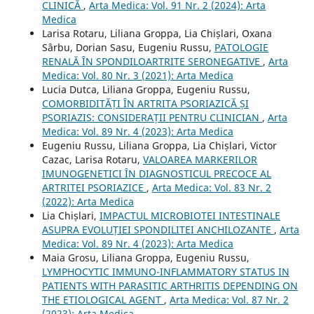
CLINICĂ
,
Arta Medica: Vol. 91 Nr. 2 (2024): Arta
Medica
Larisa Rotaru, Liliana Groppa, Lia Chișlari, Oxana
Sârbu, Dorian Sasu, Eugeniu Russu,
PATOLOGIE
RENALĂ ÎN SPONDILOARTRITE SERONEGATIVE
,
Arta
Medica: Vol. 80 Nr. 3 (2021): Arta Medica
Lucia Dutca, Liliana Groppa, Eugeniu Russu,
COMORBIDITĂȚI ÎN ARTRITA PSORIAZICĂ ȘI
PSORIAZIS: CONSIDERAȚII PENTRU CLINICIAN
,
Arta
Medica: Vol. 89 Nr. 4 (2023): Arta Medica
Eugeniu Russu, Liliana Groppa, Lia Chișlari, Victor
Cazac, Larisa Rotaru,
VALOAREA MARKERILOR
IMUNOGENETICI ÎN DIAGNOSTICUL PRECOCE AL
ARTRITEI PSORIAZICE
,
Arta Medica: Vol. 83 Nr. 2
(2022): Arta Medica
Lia Chișlari,
IMPACTUL MICROBIOTEI INTESTINALE
ASUPRA EVOLUȚIEI SPONDILITEI ANCHILOZANTE
,
Arta
Medica: Vol. 89 Nr. 4 (2023): Arta Medica
Maia Grosu, Liliana Groppa, Eugeniu Russu,
LYMPHOCYTIC IMMUNO-INFLAMMATORY STATUS IN
PATIENTS WITH PARASITIC ARTHRITIS DEPENDING ON
THE ETIOLOGICAL AGENT
,
Arta Medica: Vol. 87 Nr. 2
(2023): Arta Medica