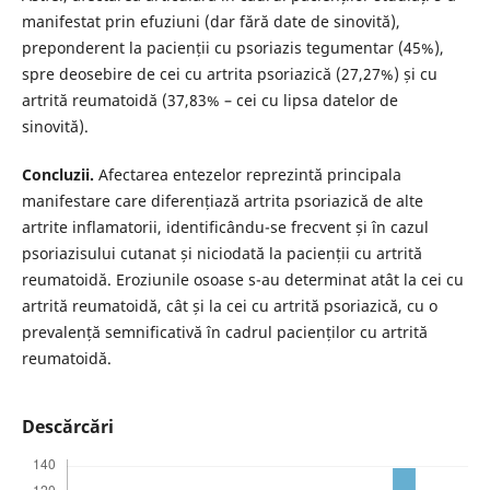
manifestat prin efuziuni (dar fără date de sinovită),
preponderent la pacienții cu psoriazis tegumentar (45%),
spre deosebire de cei cu artrita psoriazică (27,27%) și cu
artrită reumatoidă (37,83% – cei cu lipsa datelor de
sinovită).
Concluzii.
Afectarea entezelor reprezintă principala
manifestare care diferențiază artrita psoriazică de alte
artrite inflamatorii, identificându-se frecvent și în cazul
psoriazisului cutanat și niciodată la pacienții cu artrită
reumatoidă. Eroziunile osoase s-au determinat atât la cei cu
artrită reumatoidă, cât și la cei cu artrită psoriazică, cu o
prevalență semnificativă în cadrul pacienților cu artrită
reumatoidă.
Descărcări