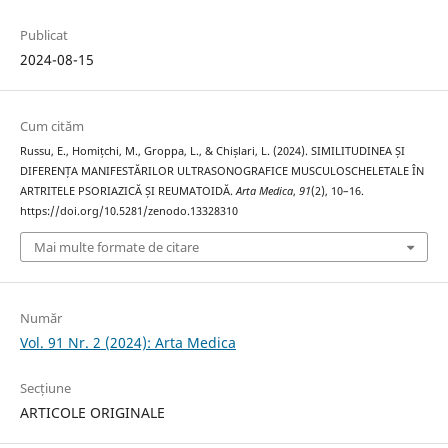
Publicat
2024-08-15
Cum cităm
Russu, E., Homițchi, M., Groppa, L., & Chișlari, L. (2024). SIMILITUDINEA ȘI
DIFERENȚA MANIFESTĂRILOR ULTRASONOGRAFICE MUSCULOSCHELETALE ÎN
ARTRITELE PSORIAZICĂ ȘI REUMATOIDĂ.
Arta Medica
,
91
(2), 10–16.
https://doi.org/10.5281/zenodo.13328310
Mai multe formate de citare
Număr
Vol. 91 Nr. 2 (2024): Arta Medica
Secțiune
ARTICOLE ORIGINALE