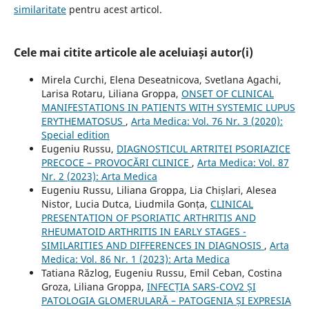
similaritate
pentru acest articol.
Cele mai citite articole ale aceluiași autor(i)
Mirela Curchi, Elena Deseatnicova, Svetlana Agachi,
Larisa Rotaru, Liliana Groppa,
ONSET OF CLINICAL
MANIFESTATIONS IN PATIENTS WITH SYSTEMIC LUPUS
ERYTHEMATOSUS
,
Arta Medica: Vol. 76 Nr. 3 (2020):
Special edition
Eugeniu Russu,
DIAGNOSTICUL ARTRITEI PSORIAZICE
PRECOCE – PROVOCĂRI CLINICE
,
Arta Medica: Vol. 87
Nr. 2 (2023): Arta Medica
Eugeniu Russu, Liliana Groppa, Lia Chișlari, Alesea
Nistor, Lucia Dutca, Liudmila Gonța,
CLINICAL
PRESENTATION OF PSORIATIC ARTHRITIS AND
RHEUMATOID ARTHRITIS IN EARLY STAGES -
SIMILARITIES AND DIFFERENCES IN DIAGNOSIS
,
Arta
Medica: Vol. 86 Nr. 1 (2023): Arta Medica
Tatiana Răzlog, Eugeniu Russu, Emil Ceban, Costina
Groza, Liliana Groppa,
INFECȚIA SARS-COV2 ȘI
PATOLOGIA GLOMERULARĂ – PATOGENIA ȘI EXPRESIA