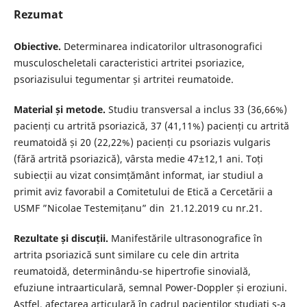
Rezumat
Obiective.
Determinarea indicatorilor ultrasonografici
musculoscheletali caracteristici artritei psoriazice,
psoriazisului tegumentar și artritei reumatoide.
Material și metode.
Studiu transversal a inclus 33 (36,66%)
pacienți cu artrită psoriazică, 37 (41,11%) pacienți cu artrită
reumatoidă și 20 (22,22%) pacienți cu psoriazis vulgaris
(fără artrită psoriazică), vârsta medie 47±12,1 ani. Toți
subiecții au vizat consimțământ informat, iar studiul a
primit aviz favorabil a Comitetului de Etică a Cercetării a
USMF ”Nicolae Testemițanu” din 21.12.2019 cu nr.21.
Rezultate și discuții.
Manifestările ultrasonografice în
artrita psoriazică sunt similare cu cele din artrita
reumatoidă, determinându-se hipertrofie sinovială,
efuziune intraarticulară, semnal Power-Doppler și eroziuni.
Astfel, afectarea articulară în cadrul pacienților studiați s-a