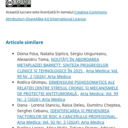
Această lucrare este licențiată în temeiul
Creative Commons
Attribution-ShareAlike 4.0 International License
.
Articole similare
Doina Fosa, Natalia Șipitco, Sergiu Ungureanu,
Alexandru Toma,
NOUTĂȚI ÎN ABORDAREA
METAPLAZIEI BARRETT: SINTEZA PROGRESELOR
CLINICE ȘI TEHNOLOGICE ÎN 2025
,
Arta Medica: Vol.
99 Nr. 2 (2026): Arta Medica
Rodica Ghimpu,
DIMENSIUNI PSIHOSOMATICE ALE
RELAȚIEI DINTRE STRESUL CRONIC ȘI MECANISMELE
DE PROTECȚIE ANTITUMORALĂ
,
Arta Medica: Vol. 99
Nr. 2 (2026): Arta Medica
Oana - Lorena Stanciu, Raisa Deleu, Dumitru Cheptea,
Serghei Cebanu,
IDENTIFICAREA ȘI PREVENIREA
FACTORILOR DE RISC A CANCERULUI PROFESIONAL
,
Arta Medica: Vol. 92 Nr. 3 (2024): Arta Medica
Evelina Lesnic, Alina Malic, Tatiana Osipov, Adriana