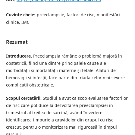
Cuvinte cheie:
preeclampsie, factori de risc, manifestări
clinice, IMC
Rezumat
Introducere.
Preeclampsia rămâne o problemă majoră în
obstetrică, fiind una dintre principalele cauze ale
morbidității și mortalității materne și fetale. Alături de
hemoragii și infecții, face parte din triada celor mai severe
complicații obstetricale.
Scopul cercetării.
Studiul a avut ca scop evaluarea factorilor
de risc care pot duce la dezvoltarea preeclampsiei în
trimestrul al treilea de sarcină, având în vedere
identificarea timpurie a gravidelor din grupul cu risc
crescut, pentru o monitorizare mai riguroasă în timpul
sarcinii.