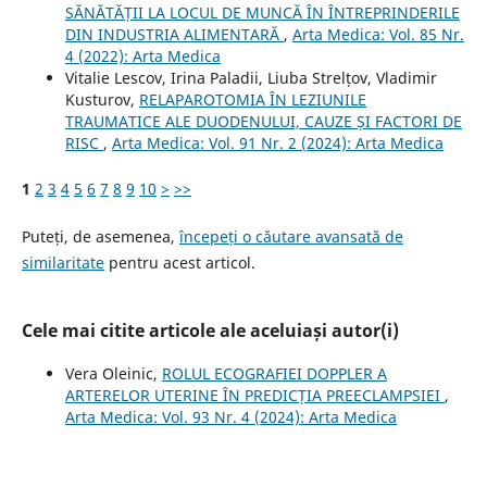
SĂNĂTĂȚII LA LOCUL DE MUNCĂ ÎN ÎNTREPRINDERILE
DIN INDUSTRIA ALIMENTARĂ
,
Arta Medica: Vol. 85 Nr.
4 (2022): Arta Medica
Vitalie Lescov, Irina Paladii, Liuba Strelțov, Vladimir
Kusturov,
RELAPAROTOMIA ÎN LEZIUNILE
TRAUMATICE ALE DUODENULUI, CAUZE ȘI FACTORI DE
RISC
,
Arta Medica: Vol. 91 Nr. 2 (2024): Arta Medica
1
2
3
4
5
6
7
8
9
10
>
>>
Puteți, de asemenea,
începeți o căutare avansată de
similaritate
pentru acest articol.
Cele mai citite articole ale aceluiași autor(i)
Vera Oleinic,
ROLUL ECOGRAFIEI DOPPLER A
ARTERELOR UTERINE ÎN PREDICȚIA PREECLAMPSIEI
,
Arta Medica: Vol. 93 Nr. 4 (2024): Arta Medica