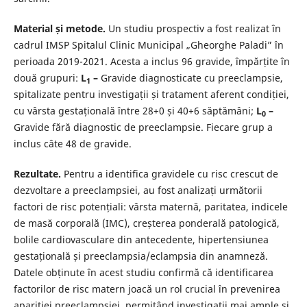
Material și metode.
Un studiu prospectiv a fost realizat în
cadrul IMSP Spitalul Clinic Municipal „Gheorghe Paladi” în
perioada 2019-2021. Acesta a inclus 96 gravide, împărțite în
două grupuri:
L
–
Gravide diagnosticate cu preeclampsie,
1
spitalizate pentru investigații și tratament aferent condiției,
cu vârsta gestațională între 28+0 și 40+6 săptămâni;
L
–
0
Gravide fără diagnostic de preeclampsie. Fiecare grup a
inclus câte 48 de gravide.
Rezultate.
Pentru a identifica gravidele cu risc crescut de
dezvoltare a preeclampsiei, au fost analizați următorii
factori de risc potențiali: vârsta maternă, paritatea, indicele
de masă corporală (IMC), creșterea ponderală patologică,
bolile cardiovasculare din antecedente, hipertensiunea
gestațională și preeclampsia/eclampsia din anamneză.
Datele obținute în acest studiu confirmă că identificarea
factorilor de risc matern joacă un rol crucial în prevenirea
apariției preeclampsiei, permițând investigații mai ample și