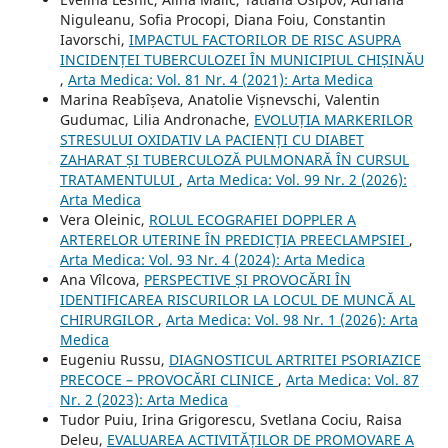
Niguleanu, Sofia Procopi, Diana Foiu, Constantin
Iavorschi,
IMPACTUL FACTORILOR DE RISC ASUPRA
INCIDENȚEI TUBERCULOZEI ÎN MUNICIPIUL CHIȘINĂU
,
Arta Medica: Vol. 81 Nr. 4 (2021): Arta Medica
Marina Reabîșeva, Anatolie Vișnevschi, Valentin
Gudumac, Lilia Andronache,
EVOLUȚIA MARKERILOR
STRESULUI OXIDATIV LA PACIENȚI CU DIABET
ZAHARAT ȘI TUBERCULOZĂ PULMONARĂ ÎN CURSUL
TRATAMENTULUI
,
Arta Medica: Vol. 99 Nr. 2 (2026):
Arta Medica
Vera Oleinic,
ROLUL ECOGRAFIEI DOPPLER A
ARTERELOR UTERINE ÎN PREDICȚIA PREECLAMPSIEI
,
Arta Medica: Vol. 93 Nr. 4 (2024): Arta Medica
Ana Vîlcova,
PERSPECTIVE ȘI PROVOCĂRI ÎN
IDENTIFICAREA RISCURILOR LA LOCUL DE MUNCĂ AL
CHIRURGILOR
,
Arta Medica: Vol. 98 Nr. 1 (2026): Arta
Medica
Eugeniu Russu,
DIAGNOSTICUL ARTRITEI PSORIAZICE
PRECOCE – PROVOCĂRI CLINICE
,
Arta Medica: Vol. 87
Nr. 2 (2023): Arta Medica
Tudor Puiu, Irina Grigorescu, Svetlana Cociu, Raisa
Deleu,
EVALUAREA ACTIVITĂȚILOR DE PROMOVARE A