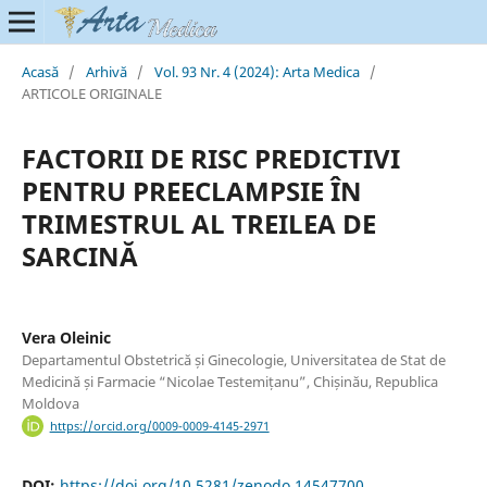
Acasă
/
Arhivă
/
Vol. 93 Nr. 4 (2024): Arta Medica
/
ARTICOLE ORIGINALE
FACTORII DE RISC PREDICTIVI
PENTRU PREECLAMPSIE ÎN
TRIMESTRUL AL TREILEA DE
SARCINĂ
Vera Oleinic
Departamentul Obstetrică și Ginecologie, Universitatea de Stat de
Medicină și Farmacie “Nicolae Testemițanu”, Chișinău, Republica
Moldova
https://orcid.org/0009-0009-4145-2971
DOI:
https://doi.org/10.5281/zenodo.14547700