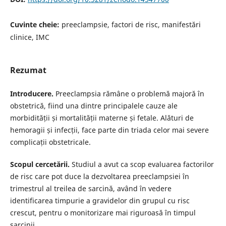
Cuvinte cheie:
preeclampsie, factori de risc, manifestări
clinice, IMC
Rezumat
Introducere.
Preeclampsia rămâne o problemă majoră în
obstetrică, fiind una dintre principalele cauze ale
morbidității și mortalității materne și fetale. Alături de
hemoragii și infecții, face parte din triada celor mai severe
complicații obstetricale.
Scopul cercetării.
Studiul a avut ca scop evaluarea factorilor
de risc care pot duce la dezvoltarea preeclampsiei în
trimestrul al treilea de sarcină, având în vedere
identificarea timpurie a gravidelor din grupul cu risc
crescut, pentru o monitorizare mai riguroasă în timpul
sarcinii.