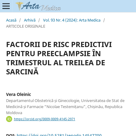
Acasă
/
Arhivă
/
Vol. 93 Nr. 4 (2024): Arta Medica
/
ARTICOLE ORIGINALE
FACTORII DE RISC PREDICTIVI
PENTRU PREECLAMPSIE ÎN
TRIMESTRUL AL TREILEA DE
SARCINĂ
Vera Oleinic
Departamentul Obstetrică și Ginecologie, Universitatea de Stat de
Medicină și Farmacie “Nicolae Testemițanu”, Chișinău, Republica
Moldova
https://orcid.org/0009-0009-4145-2971
DOI:
https://doi.org/10.5281/zenodo.14547700