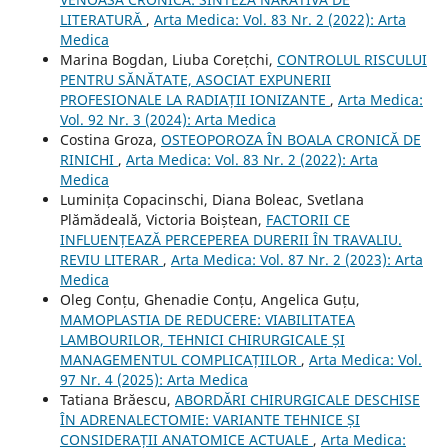
LITERATURĂ
,
Arta Medica: Vol. 83 Nr. 2 (2022): Arta
Medica
Marina Bogdan, Liuba Corețchi,
CONTROLUL RISCULUI
PENTRU SĂNĂTATE, ASOCIAT EXPUNERII
PROFESIONALE LA RADIAȚII IONIZANTE
,
Arta Medica:
Vol. 92 Nr. 3 (2024): Arta Medica
Costina Groza,
OSTEOPOROZA ÎN BOALA CRONICĂ DE
RINICHI
,
Arta Medica: Vol. 83 Nr. 2 (2022): Arta
Medica
Luminița Copacinschi, Diana Boleac, Svetlana
Plămădeală, Victoria Boiștean,
FACTORII CE
INFLUENȚEAZĂ PERCEPEREA DURERII ÎN TRAVALIU.
REVIU LITERAR
,
Arta Medica: Vol. 87 Nr. 2 (2023): Arta
Medica
Oleg Conțu, Ghenadie Conțu, Angelica Guțu,
MAMOPLASTIA DE REDUCERE: VIABILITATEA
LAMBOURILOR, TEHNICI CHIRURGICALE ȘI
MANAGEMENTUL COMPLICAȚIILOR
,
Arta Medica: Vol.
97 Nr. 4 (2025): Arta Medica
Tatiana Brăescu,
ABORDĂRI CHIRURGICALE DESCHISE
ÎN ADRENALECTOMIE: VARIANTE TEHNICE ȘI
CONSIDERAȚII ANATOMICE ACTUALE
,
Arta Medica: