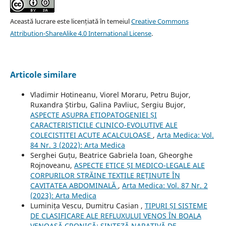
Această lucrare este licențiată în temeiul
Creative Commons
Attribution-ShareAlike 4.0 International License
.
Articole similare
Vladimir Hotineanu, Viorel Moraru, Petru Bujor,
Ruxandra Știrbu, Galina Pavliuc, Sergiu Bujor,
ASPECTE ASUPRA ETIOPATOGENIEI ȘI
CARACTERISTICILE CLINICO-EVOLUTIVE ALE
COLECISTITEI ACUTE ACALCULOASE
,
Arta Medica: Vol.
84 Nr. 3 (2022): Arta Medica
Serghei Guțu, Beatrice Gabriela Ioan, Gheorghe
Rojnoveanu,
ASPECTE ETICE ȘI MEDICO-LEGALE ALE
CORPURILOR STRĂINE TEXTILE REȚINUTE ÎN
CAVITATEA ABDOMINALĂ
,
Arta Medica: Vol. 87 Nr. 2
(2023): Arta Medica
Luminița Vescu, Dumitru Casian ,
TIPURI ȘI SISTEME
DE CLASIFICARE ALE REFLUXULUI VENOS ÎN BOALA
VENOASĂ CRONICĂ: SINTEZĂ NARATIVĂ DE