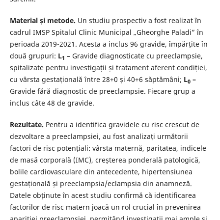
Material și metode.
Un studiu prospectiv a fost realizat în
cadrul IMSP Spitalul Clinic Municipal „Gheorghe Paladi” în
perioada 2019-2021. Acesta a inclus 96 gravide, împărțite în
două grupuri:
L
–
Gravide diagnosticate cu preeclampsie,
1
spitalizate pentru investigații și tratament aferent condiției,
cu vârsta gestațională între 28+0 și 40+6 săptămâni;
L
–
0
Gravide fără diagnostic de preeclampsie. Fiecare grup a
inclus câte 48 de gravide.
Rezultate.
Pentru a identifica gravidele cu risc crescut de
dezvoltare a preeclampsiei, au fost analizați următorii
factori de risc potențiali: vârsta maternă, paritatea, indicele
de masă corporală (IMC), creșterea ponderală patologică,
bolile cardiovasculare din antecedente, hipertensiunea
gestațională și preeclampsia/eclampsia din anamneză.
Datele obținute în acest studiu confirmă că identificarea
factorilor de risc matern joacă un rol crucial în prevenirea
apariției preeclampsiei, permițând investigații mai ample și