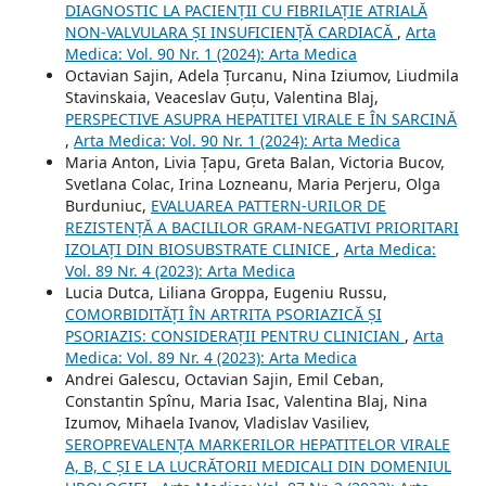
DIAGNOSTIC LA PACIENȚII CU FIBRILAȚIE ATRIALĂ
NON-VALVULARA ȘI INSUFICIENȚĂ CARDIACĂ
,
Arta
Medica: Vol. 90 Nr. 1 (2024): Arta Medica
Octavian Sajin, Adela Țurcanu, Nina Iziumov, Liudmila
Stavinskaia, Veaceslav Guțu, Valentina Blaj,
PERSPECTIVE ASUPRA HEPATITEI VIRALE E ÎN SARCINĂ
,
Arta Medica: Vol. 90 Nr. 1 (2024): Arta Medica
Maria Anton, Livia Țapu, Greta Balan, Victoria Bucov,
Svetlana Colac, Irina Lozneanu, Maria Perjeru, Olga
Burduniuc,
EVALUAREA PATTERN-URILOR DE
REZISTENȚĂ A BACILILOR GRAM-NEGATIVI PRIORITARI
IZOLAȚI DIN BIOSUBSTRATE CLINICE
,
Arta Medica:
Vol. 89 Nr. 4 (2023): Arta Medica
Lucia Dutca, Liliana Groppa, Eugeniu Russu,
COMORBIDITĂȚI ÎN ARTRITA PSORIAZICĂ ȘI
PSORIAZIS: CONSIDERAȚII PENTRU CLINICIAN
,
Arta
Medica: Vol. 89 Nr. 4 (2023): Arta Medica
Andrei Galescu, Octavian Sajin, Emil Ceban,
Constantin Spînu, Maria Isac, Valentina Blaj, Nina
Izumov, Mihaela Ivanov, Vladislav Vasiliev,
SEROPREVALENȚA MARKERILOR HEPATITELOR VIRALE
A, B, C ȘI E LA LUCRĂTORII MEDICALI DIN DOMENIUL