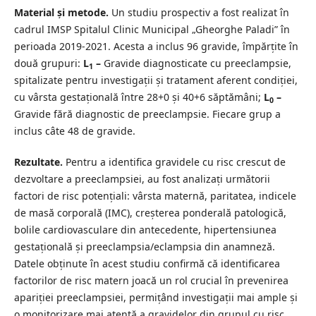
Material și metode.
Un studiu prospectiv a fost realizat în
cadrul IMSP Spitalul Clinic Municipal „Gheorghe Paladi” în
perioada 2019-2021. Acesta a inclus 96 gravide, împărțite în
două grupuri:
L
–
Gravide diagnosticate cu preeclampsie,
1
spitalizate pentru investigații și tratament aferent condiției,
cu vârsta gestațională între 28+0 și 40+6 săptămâni;
L
–
0
Gravide fără diagnostic de preeclampsie. Fiecare grup a
inclus câte 48 de gravide.
Rezultate.
Pentru a identifica gravidele cu risc crescut de
dezvoltare a preeclampsiei, au fost analizați următorii
factori de risc potențiali: vârsta maternă, paritatea, indicele
de masă corporală (IMC), creșterea ponderală patologică,
bolile cardiovasculare din antecedente, hipertensiunea
gestațională și preeclampsia/eclampsia din anamneză.
Datele obținute în acest studiu confirmă că identificarea
factorilor de risc matern joacă un rol crucial în prevenirea
apariției preeclampsiei, permițând investigații mai ample și
o monitorizare mai atentă a gravidelor din grupul cu risc