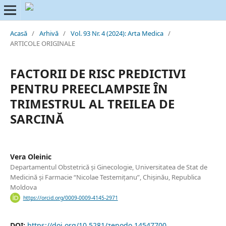
Acasă
/
Arhivă
/
Vol. 93 Nr. 4 (2024): Arta Medica
/
ARTICOLE ORIGINALE
FACTORII DE RISC PREDICTIVI
PENTRU PREECLAMPSIE ÎN
TRIMESTRUL AL TREILEA DE
SARCINĂ
Vera Oleinic
Departamentul Obstetrică și Ginecologie, Universitatea de Stat de
Medicină și Farmacie “Nicolae Testemițanu”, Chișinău, Republica
Moldova
https://orcid.org/0009-0009-4145-2971
DOI:
https://doi.org/10.5281/zenodo.14547700