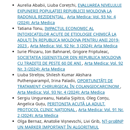
Aurelia Ababii, Liuba Corețchi,
EVALUAREA NIVELULUI
EXPUNERII POPULAȚIEI REPUBLICII MOLDOVA LA
RADONUL REZIDENȚIAL
,
Arta Medica: Vol. 93 Nr. 4
(2024): Arta Medica
Tatiana Tonu,
IMPACTUL ECONOMIC AL
INTOXICAȚIILOR ACUTE DE ETIOLOGIE CHIMICĂ LA
ADULȚI ÎN REPUBLICA MOLDOVA PENTRU ANII 2019-
2023
,
Arta Medica: Vol. 92 Nr. 3 (2024): Arta Medica
Iurie Pînzaru, Ion Bahnarel, Grigore Friptuleac,
SOCIETATEA IGIENIȘTILOR DIN REPUBLICA MOLDOVA
CU TRADIȚII DE PESTE 60 DE ANI
,
Arta Medica: Vol. 92
Nr. 3 (2024): Arta Medica
Liuba Strelțov, Shilesh Kumar Akshara
Puthenparampil, Irina Paladii,
OPORTUNITĂȚI DE
TRATAMENT CHIRURGICAL ÎN COLANGIOCARCINOM
,
Arta Medica: Vol. 93 Nr. 4 (2024): Arta Medica
Sergiu Ungureanu, Natalia Șipitco, Oleg Conțu,
Angelica Guțu,
PERITONITA ACUTĂ LA ADULT.
PROTOCOL CLINIC NAȚIONAL
,
Arta Medica: Vol. 91 Nr.
2 (2024): Arta Medica
Olga Bernaz, Anatolie Vișnevschi, Livi Grib,
NT-proBNP
UN MARKER IMPORTANT ÎN ALGORITMUL