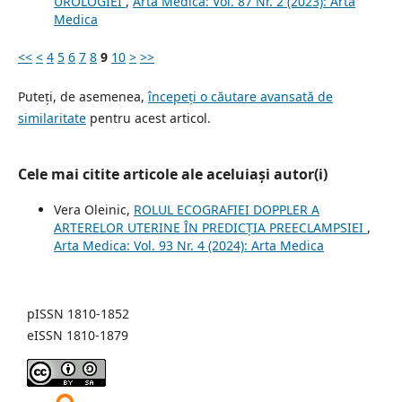
UROLOGIEI
,
Arta Medica: Vol. 87 Nr. 2 (2023): Arta
Medica
<<
<
4
5
6
7
8
9
10
>
>>
Puteți, de asemenea,
începeți o căutare avansată de
similaritate
pentru acest articol.
Cele mai citite articole ale aceluiași autor(i)
Vera Oleinic,
ROLUL ECOGRAFIEI DOPPLER A
ARTERELOR UTERINE ÎN PREDICȚIA PREECLAMPSIEI
,
Arta Medica: Vol. 93 Nr. 4 (2024): Arta Medica
pISSN 1810-1852
eISSN 1810-1879