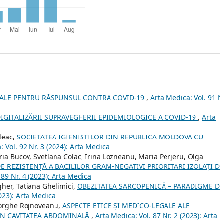
TALE PENTRU RĂSPUNSUL CONTRA COVID-19
,
Arta Medica: Vol. 91 
IGITALIZĂRII SUPRAVEGHERII EPIDEMIOLOGICE A COVID-19
,
Arta
uleac,
SOCIETATEA IGIENIȘTILOR DIN REPUBLICA MOLDOVA CU
: Vol. 92 Nr. 3 (2024): Arta Medica
oria Bucov, Svetlana Colac, Irina Lozneanu, Maria Perjeru, Olga
E REZISTENȚĂ A BACILILOR GRAM-NEGATIVI PRIORITARI IZOLAȚI D
 89 Nr. 4 (2023): Arta Medica
gher, Tatiana Ghelimici,
OBEZITATEA SARCOPENICĂ – PARADIGME D
2023): Arta Medica
eorghe Rojnoveanu,
ASPECTE ETICE ȘI MEDICO-LEGALE ALE
 ÎN CAVITATEA ABDOMINALĂ
,
Arta Medica: Vol. 87 Nr. 2 (2023): Arta