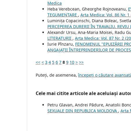
Medica
Heba Verebcean, Gheorghe Rojnoveanu,
E
TEGUMENTARE
,
Arta Medica: Vol. 86 Nr. 1
Luminița Copacinschi, Diana Boleac, Svetl
PERCEPEREA DURERII ÎN TRAVALIU. REVIU
Alexandr Ursu, Ana-Maria Moisei, Radu G
LITERATURII
,
Arta Medica: Vol. 87 Nr. 2 (2
Iurie Pînzaru,
FENOMENUL "EPUIZĂRII PRO
ANGAJAȚII ÎNTREPRINDERILOR DE PROCES
<<
<
3
4
5
6
7
8
9
10
>
>>
Puteți, de asemenea,
începeți o căutare avansată
Cele mai citite articole ale aceluiași autor
Petru Glavan, Andrei Pădure, Anatolii Bon
SEXUALE DIN REPUBLICA MOLDOVA
,
Arta 