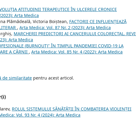
VOLUȚIA ATITUDINII TERAPEUTICE ÎN ULCERELE CRONICE
 (2023): Arta Medica
ana Plămădeală, Victoria Boiștean,
FACTORII CE INFLUENȚEAZĂ
 LITERAR
,
Arta Medica: Vol. 87 Nr. 2 (2023): Arta Medica
urghiș,
MARCHERII PREDICTORI AI CANCERULUI COLORECTAL. REVI
023): Arta Medica
FESIONALE (BURNOUT)" ÎN TIMPUL PANDEMIEI COVID-19 LA
ARE A CĂRNII
,
Arta Medica: Vol. 85 Nr. 4 (2022): Arta Medica
 de similaritate
pentru acest articol.
(i)
darev,
ROLUL SISTEMULUI SĂNĂTĂȚII ÎN COMBATEREA VIOLENȚEI
Medica: Vol. 93 Nr. 4 (2024): Arta Medica