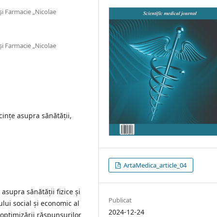
și Farmacie „Nicolae
și Farmacie „Nicolae
ecințe asupra sănătății,
ArtaMedica_article_04
 asupra sănătății fizice și
Publicat
lui social și economic al
2024-12-24
optimizării răspunsurilor