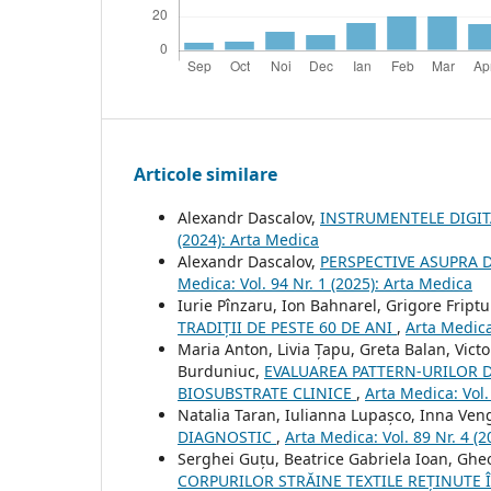
Articole similare
Alexandr Dascalov,
INSTRUMENTELE DIGI
(2024): Arta Medica
Alexandr Dascalov,
PERSPECTIVE ASUPRA D
Medica: Vol. 94 Nr. 1 (2025): Arta Medica
Iurie Pînzaru, Ion Bahnarel, Grigore Fript
TRADIȚII DE PESTE 60 DE ANI
,
Arta Medica
Maria Anton, Livia Țapu, Greta Balan, Vict
Burduniuc,
EVALUAREA PATTERN-URILOR D
BIOSUBSTRATE CLINICE
,
Arta Medica: Vol.
Natalia Taran, Iulianna Lupașco, Inna Ven
DIAGNOSTIC
,
Arta Medica: Vol. 89 Nr. 4 (
Serghei Guțu, Beatrice Gabriela Ioan, Gh
CORPURILOR STRĂINE TEXTILE REȚINUTE