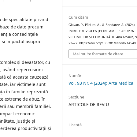
Cum cităm
a de specialitate privind
Glavan, P., Pădure, A., & Bondarev, A. (2024).
in baze de date precum
IMPACTUL VIOLENȚEI ÎN FAMILIE ASUPRA
enția consecințele
VICTIMELOR ȘI COMUNITĂȚII.
Arta Medica
,
um și impactul asupra
23–27. https://doi.org/10.5281/zenodo.14549
Mai multe formate de citare
omplex și devastator, cu
i, având repercusiuni
Număr
arată că aceasta cauzează
Vol. 93 Nr. 4 (2024): Arta Medica
tate, iar victimele sunt
nța în familie reprezintă
Secțiune
te extreme de abuz, în
ARTICOLE DE REVIU
erii sau membrii familiei.
 impact economic
ătate, justiție și
Licență
ierderea productivității și