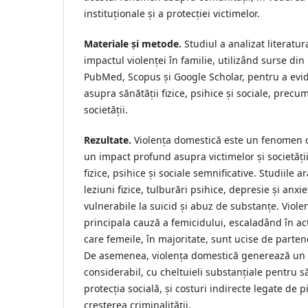
instituționale și a protecției victimelor.
Materiale și metode.
Studiul a analizat literatur
impactul violenței în familie, utilizând surse d
PubMed, Scopus și Google Scholar, pentru a evid
asupra sănătății fizice, psihice și sociale, prec
societății.
Rezultate.
Violența domestică este un fenomen c
un impact profund asupra victimelor și societăți
fizice, psihice și sociale semnificative. Studiile 
leziuni fizice, tulburări psihice, depresie și anxie
vulnerabile la suicid și abuz de substanțe. Viole
principala cauză a femicidului, escaladând în ac
care femeile, în majoritate, sunt ucise de parten
De asemenea, violența domestică generează un
considerabil, cu cheltuieli substanțiale pentru săn
protecția socială, și costuri indirecte legate de p
creșterea criminalității.