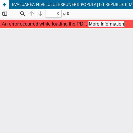
EVALUAREA NIVELULUI EXPUNERII POPULAȚIEI REPUBLICII