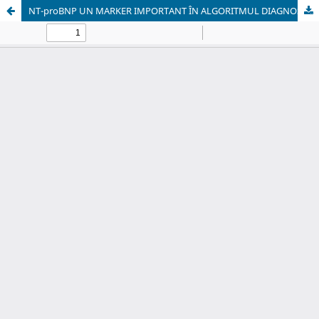
NT-proBNP UN MARKER IMPORTANT ÎN ALGORITMUL DIAGNOSTIC LA PACIENȚII CU FIBRILAȚIE ATRIALĂ NON-VALVULARA ȘI INSUFICIENȚĂ CARDIACĂ