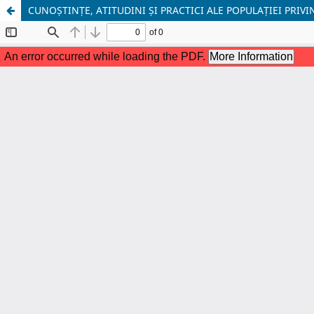
CUNOȘTINȚE, ATITUDINI ȘI PRACTICI ALE POPULAȚIEI PR