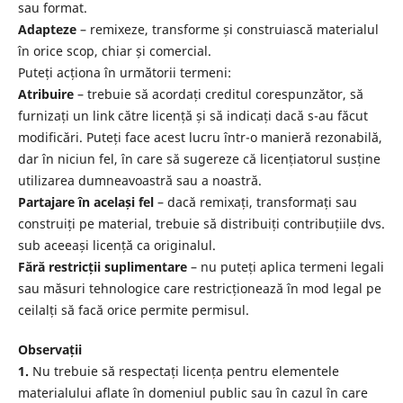
sau format.
Adapteze
– remixeze, transforme și construiască materialul
în orice scop, chiar și comercial.
Puteți acționa în următorii termeni:
Atribuire
– trebuie să acordați creditul corespunzător, să
furnizați un link către licență și să indicați dacă s-au făcut
modificări. Puteți face acest lucru într-o manieră rezonabilă,
dar în niciun fel, în care să sugereze că licențiatorul susține
utilizarea dumneavoastră sau a noastră.
Partajare în același fel
– dacă remixați, transformați sau
construiți pe material, trebuie să distribuiți contribuțiile dvs.
sub aceeași licență ca originalul.
Fără restricții suplimentare
– nu puteți aplica termeni legali
sau măsuri tehnologice care restricționează în mod legal pe
ceilalți să facă orice permite permisul.
Observații
1.
Nu trebuie să respectați licența pentru elementele
materialului aflate în domeniul public sau în cazul în care