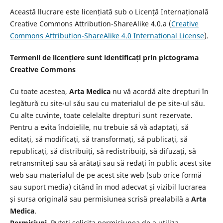
Această llucrare este licențiată sub o Licență Internațională
Creative Commons Attribution-ShareAlike 4.0.a (
Creative
Commons Attribution-ShareAlike 4.0 International License
).
Termenii de licențiere sunt identificați prin pictograma
Creative Commons
Cu toate acestea,
Arta Medica
nu vă acordă alte drepturi în
legătură cu site-ul său sau cu materialul de pe site-ul său.
Cu alte cuvinte, toate celelalte drepturi sunt rezervate.
Pentru a evita îndoielile, nu trebuie să vă adaptați, să
editați, să modificați, să transformați, să publicați, să
republicați, să distribuiți, să redistribuiți, să difuzați, să
retransmiteți sau să arătați sau să redați în public acest site
web sau materialul de pe acest site web (sub orice formă
sau suport media) citând în mod adecvat și vizibil lucrarea
și sursa originală sau permisiunea scrisă prealabilă a
Arta
Medica
.
Permisiuni.
Puteți solicita permisiunea de a utiliza