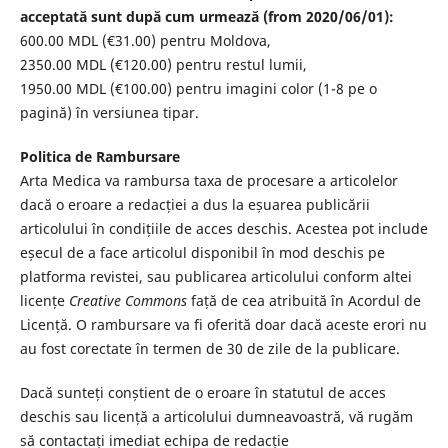
acceptată sunt după cum urmează (from 2020/06/01):
600.00 MDL (€31.00) pentru Moldova,
2350.00 MDL (€120.00) pentru restul lumii,
1950.00 MDL (€100.00) pentru imagini color (1-8 pe o
pagină) în versiunea tipar.
Politica de Rambursare
Arta Medica va rambursa taxa de procesare a articolelor
dacă o eroare a redacției a dus la eșuarea publicării
articolului în condițiile de acces deschis. Acestea pot include
eșecul de a face articolul disponibil în mod deschis pe
platforma revistei, sau publicarea articolului conform altei
licențe
Creative Commons
față de cea atribuită în Acordul de
Licență. O rambursare va fi oferită doar dacă aceste erori nu
au fost corectate în termen de 30 de zile de la publicare.
Dacă sunteți conștient de o eroare în statutul de acces
deschis sau licență a articolului dumneavoastră, vă rugăm
să contactați imediat echipa de redacție