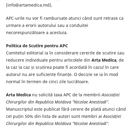
(info@artamedica.md).
APC-urile nu vor fi rambursate atunci când sunt retrase ca
urmare a erorii autorului sau a conduitei
necorespunzătoare a acestuia.
Politica de Scutire pentru APC
Comitetul editorial ia în considerare cererile de scutire sau
reducere individuale pentru articolele din
Arta Medica
, de
la caz la caz și scutirea poate fi acordată în cazul în care
autorul nu are suficiente finanțe. O decizie se ia în mod
normal în termen de cinci zile lucrătoare.
Arta Medica
nu solicită taxa APC de la membrii
Asociației
Chirurgilor din Republica Moldova ”Nicolae Anestiadi”
.
Manuscriptul este publicat fără cerere de plată atunci când
cel puțin 50% din lista de autori sunt membri ai
Asociației
Chirurgilor din Republica Moldova ”Nicolae Anestiadi”.